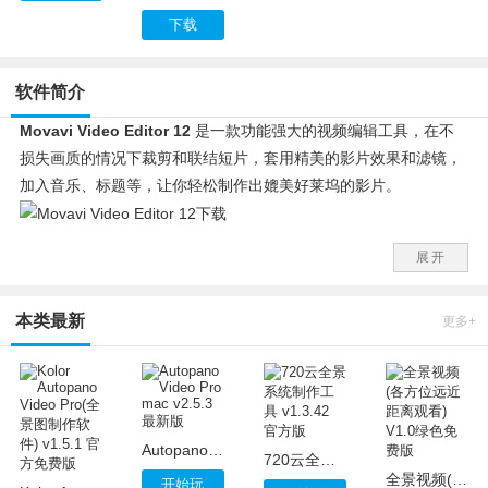
下载
软件简介
Movavi Video Editor 12
是一款功能强大的视频编辑工具，在不
损失画质的情况下裁剪和联结短片，套用精美的影片效果和滤镜，
加入音乐、标题等，让你轻松制作出媲美好莱坞的影片。
Movavi Video Editor 12 功能介绍：
展开
1、编辑、增强视频。
2、添加背景音乐。
本类最新
3、应用片头和效果。
更多+
4、颜色校正和视频增强。
5、模糊、油画、怀旧及其他滤镜。
6、色度键、慢动作和其他好莱坞技巧。
7、去除视频中的运动失真，而不影响总体质量。
Autopano Video Pro mac v2.5.3 最新版
8、使用动画过渡联接幻灯片。
720云全景系统制作工具 v1.3.42 官方版
全景视频(各方位远近距离观看) V1.0绿色免费版
开始玩
9、使用雾化效果变换照片。