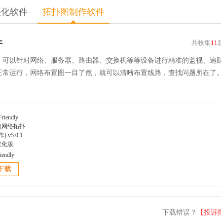
美化软件
拓扑图制作软件
件
共收集
11
，可以针对网络、服务器、路由器、交换机等等设备进行精准的监视、追
正常运行，网络布置图一目了然，就可以清晰布置线路，查找问题所在了
iendly
er(网络拓扑
下载
 v5.0.1
汉化版
下载错误？
【投诉