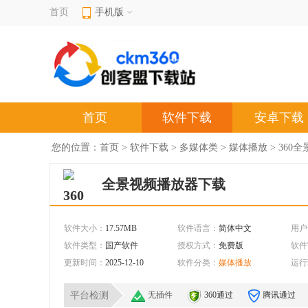
首页
手机版
首页
软件下载
安卓下载
您的位置：
首页
>
软件下载
>
多媒体类
>
媒体播放
> 360全景
全景视频播放器下载
软件大小：
17.57MB
软件语言：
简体中文
用户
软件类型：
国产软件
授权方式：
免费版
软件
更新时间：
2025-12-10
软件分类：
媒体播放
运行
平台检测
无插件
360通过
腾讯通过