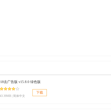
18去广告版 v15.8.0 绿色版
下载
43.39MB | 简体中文