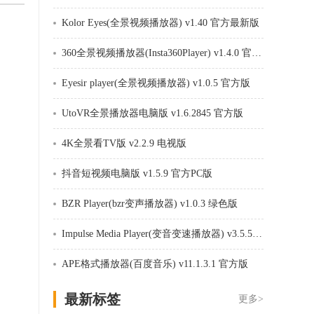
Kolor Eyes(全景视频播放器) v1.40 官方最新版
360全景视频播放器(Insta360Player) v1.4.0 官方版
Eyesir player(全景视频播放器) v1.0.5 官方版
UtoVR全景播放器电脑版 v1.6.2845 官方版
4K全景看TV版 v2.2.9 电视版
抖音短视频电脑版 v1.5.9 官方PC版
BZR Player(bzr变声播放器) v1.0.3 绿色版
Impulse Media Player(变音变速播放器) v3.5.5.0 官方免费版
APE格式播放器(百度音乐) v11.1.3.1 官方版
最新标签
更多>