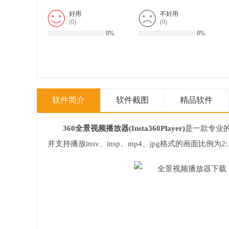
好用
不好用
(
0
)
(
0
)
0%
0%
软件简介
软件截图
精品软件
360全景视频播放器(Insta360Player)
是一款专业的
并支持播放insv、insp、mp4、jpg格式的画面比