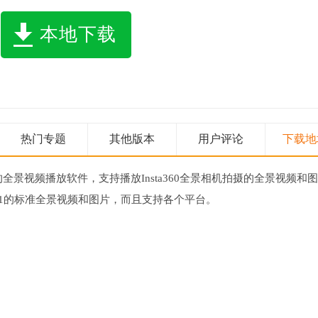
本地下载
热门专题
其他版本
用户评论
下载地
全景视频播放软件，支持播放Insta360全景相机拍摄的全景视频和
例为2:1的标准全景视频和图片，而且支持各个平台。