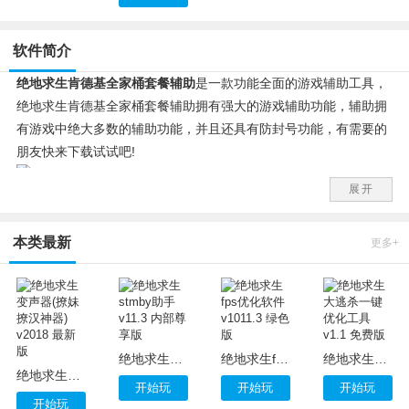
软件简介
绝地求生肯德基全家桶套餐辅助
是一款功能全面的游戏辅助工具，
绝地求生肯德基全家桶套餐辅助拥有强大的游戏辅助功能，辅助拥
有游戏中绝大多数的辅助功能，并且还具有防封号功能，有需要的
朋友快来下载试试吧!
展开
绝地求生KFC肯德基插件功能：
无后座区：
本类最新
主播无后座
更多+
极致无后座
完美无后座
视觉区：
人物上色
抹除草地
绝地求生stmby助手 v11.3 内部尊享版
绝地求生fps优化软件 v1011.3 绿色版
绝地求生大逃杀一键优化工具 v1.1 免费版
绝地求生变声器(撩妹撩汉神器) v2018 最新版
板砖除草
开始玩
开始玩
开始玩
屏蔽雨天雾天
开始玩