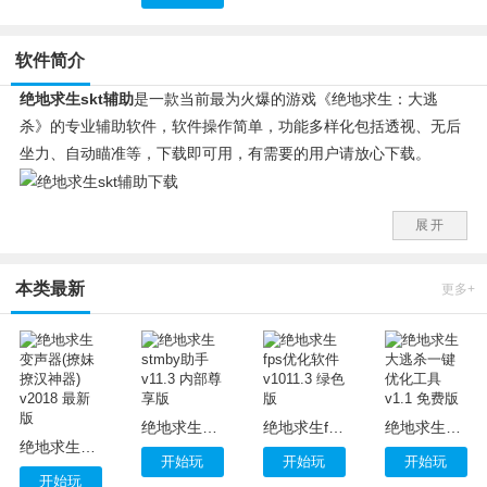
软件简介
绝地求生skt辅助
是一款当前最为火爆的游戏《绝地求生：大逃
杀》的专业辅助软件，软件操作简单，功能多样化包括透视、无后
坐力、自动瞄准等，下载即可用，有需要的用户请放心下载。
使用说明：
展开
首先：先登录辅助，加载功能，提示进游戏，在开游戏
骨骼透视，内存自瞄，无后座无扩散子弹无下坠。
本类最新
物品显示：根据方块的大小判断，车辆最小，武器中间大小，死人
更多+
包最大
绝地求生stmby助手 v11.3 内部尊享版
绝地求生fps优化软件 v1011.3 绿色版
绝地求生大逃杀一键优化工具 v1.1 免费版
绝地求生变声器(撩妹撩汉神器) v2018 最新版
开始玩
开始玩
开始玩
开始玩