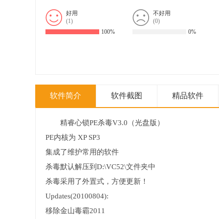
好用
不好用
(
1
)
(
0
)
100%
0%
软件简介
软件截图
精品软件
精睿心锁PE杀毒V3.0（光盘版）
PE内核为 XP SP3
集成了维护常用的软件
杀毒默认解压到D:\VC52\文件夹中
杀毒采用了外置式，方便更新！
Updates(20100804):
移除金山毒霸2011