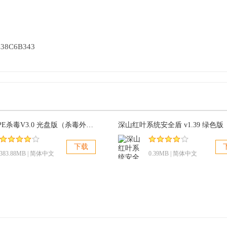
38C6B343
精睿心锁PE杀毒V3.0 光盘版（杀毒外置版）
深山红叶系统安全盾 v1.39 绿色版
下载
383.88MB | 简体中文
0.39MB | 简体中文