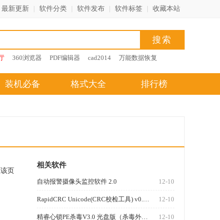
最新更新
|
软件分类
|
软件发布
|
软件标签
|
收藏本站
厅
360浏览器
PDF编辑器
cad2014
万能数据恢复
装机必备
格式大全
排行榜
相关软件
藏该页
自动报警摄像头监控软件 2.0
12-10
RapidCRC Unicode(CRC校检工具) v0.3.17 绿色中文版
12-10
精睿心锁PE杀毒V3.0 光盘版（杀毒外置版）
12-10