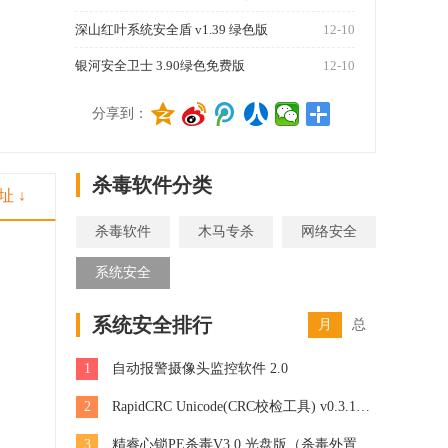
深山红叶系统安全盾 v1.39 绿色版
12-10
银河安全卫士 3.90绿色免费版
12-10
1270
分享到：
杀毒软件分类
址 ↓
杀毒软件
木马专杀
网络安全
系统安全
系统安全排行
月
总
1
自动报警摄像头监控软件 2.0
2
RapidCRC Unicode(CRC校检工具) v0.3.17 绿色中文版
3
精睿心锁PE杀毒V3.0 光盘版（杀毒外置版）