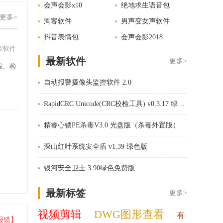
会声会影x10
绝地求生语音包
更多>
淘客软件
男声变女声软件
抖音表情包
会声会影2018
款软件
最新软件
更多>
踪、检
。
自动报警摄像头监控软件 2.0
RapidCRC Unicode(CRC校检工具) v0.3.17 绿色中文版
精睿心锁PE杀毒V3.0 光盘版（杀毒外置版）
深山红叶系统安全盾 v1.39 绿色版
银河安全卫士 3.90绿色免费版
最新标签
更多>
视频剪辑
DWG图形查看
有
报错】