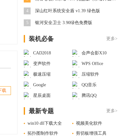
4
深山红叶系统安全盾 v1.39 绿色版
5
银河安全卫士 3.90绿色免费版
装机必备
更多>
CAD2018
会声会影X10
变声软件
WPS Office
极速压缩
压缩软件
Google
QQ音乐
下载
星辰桌面
腾讯QQ
最新专题
更多>
win10 dll下载大全
视频美化软件
拓扑图制作软件
剪切板增强工具