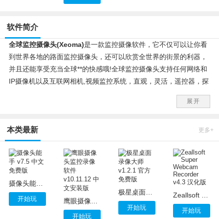
软件简介
全球监控摄像头(Xeoma)
是一款监控摄像软件，它不仅可以让你看
到世界各地的路面监控摄像头，还可以欣赏全世界的街景的利器，
并且还能享受充当全球**的快感哦!全球监控摄像头支持任何网络和
IP摄像机以及互联网相机,视频监控系统，直观，灵活，遥控器，探
测器等。
展开
全球监控摄像头功能：
本类最新
1、在非工作时间，监测对象(办公室，商店，仓库)。
更多+
2、安全监视(周界安防监控，车载显示等)。
3、员工监控(业工人，办公室的员工，照顾者和家庭人员)。
4、监测儿童和上班族的活动，在电脑上访问过的站点的控制权。
5、宠物监视。
摄像头能手 v7.5 中文免费版
6、观赏植物生长。
极星桌面录像大师 v1.2.1 官方免费版
Zeallsoft Super Webcam Recorder v4.3 汉化版
开始玩
鹰眼摄像头监控录像软件 v10.11.12 中文安装版
全球监控摄像头特点：
开始玩
开始玩
1、兼容与任何网络摄像头，CCTV的凸轮，其中包括无线闭路电视
开始玩