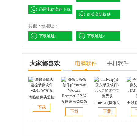
迅雷电信高速下载
群英高防提供
其他下载地址：
下载地址1
下载地址2
大家都喜欢
电脑软件
手机软件
鹰眼摄像头监控
录像软件 v2016
minivcap(摄像头
全球
下载
官方版
摄像头录像软件
录像软件) v5.6.7
(X
下载
下载
(Camersoft
简体中文免费版
v17.
Webcam
Recorder) 2.2.32
多国语言免费版