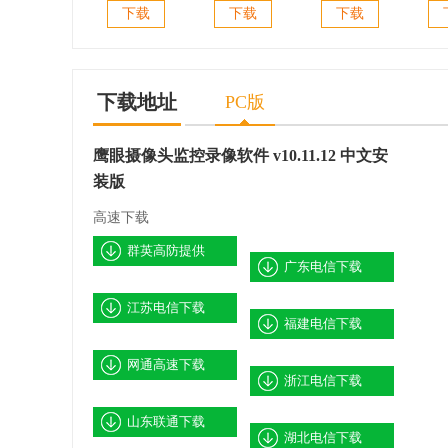
Visual
pacestar
拓扑图绘制管
Ping
下载
下载
下载
PingPlus(网络拓
lanflow(网络拓
理) v3.5 绿色免
图制作)
扑图制作软件)
扑图制作软件)
费版
v6.4.1 中文免费
v6.2.1.2043 绿色
版
版
下载地址
PC版
鹰眼摄像头监控录像软件 v10.11.12 中文安
装版
高速下载
群英高防提供
广东电信下载
江苏电信下载
福建电信下载
网通高速下载
浙江电信下载
山东联通下载
湖北电信下载