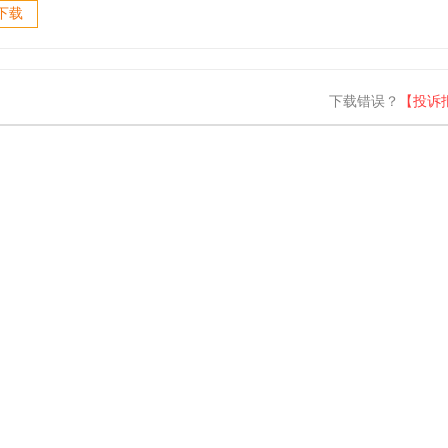
er(网络拓扑
下载
 v5.0.1
汉化版
下载错误？
【投诉