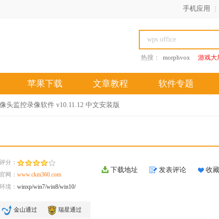
手机应用
|
热搜：
morphvox
游戏大
苹果下载
文章教程
软件专题
像头监控录像软件 v10.11.12 中文安装版
评分：
下载地址
发表评论
收
官网：
www.ckm360.com
环境：
winxp/win7/win8/win10/
金山通过
瑞星通过