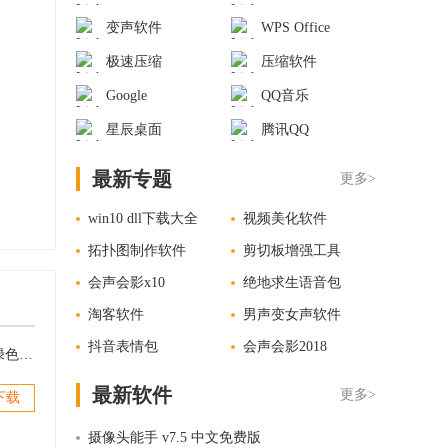
变声软件
WPS Office
极速压缩
压缩软件
Google
QQ音乐
星辰桌面
腾讯QQ
最新专题
更多>
win10 dll下载大全
视频美化软件
拓扑图制作软件
剪切板增强工具
会声会影x10
绝地求生语音包
淘客软件
男声变女声软件
抖音表情包
会声会影2018
全球监控摄像头(Xeoma) v17.8.31 绿色免费版
最新软件
更多>
下载
摄像头能手 v7.5 中文免费版