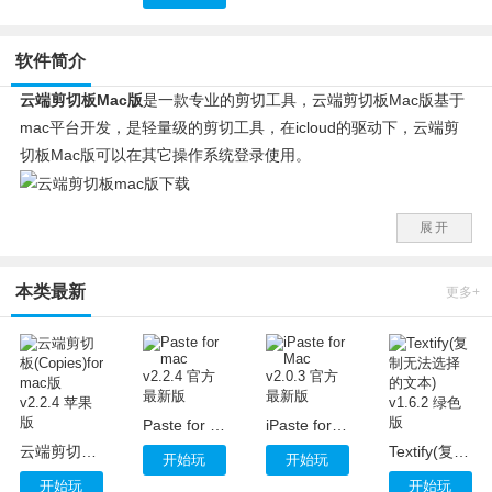
软件简介
云端剪切板Mac版
是一款专业的剪切工具，云端剪切板Mac版基于
mac平台开发，是轻量级的剪切工具，在icloud的驱动下，云端剪
切板Mac版可以在其它操作系统登录使用。
云端剪切板Mac版基本功能
展开
- 组合式的关键词搜索
- 自定义过滤方式：按照关键词或者应用程序
本类最新
- 系统范围键盘快捷键
更多+
- 菜单栏应用
- 系统通知
- 归档功能
- iCloud 同步数据
Paste for mac v2.2.4 官方最新版
iPaste for Mac v2.0.3 官方最新版
云端剪切板Mac版高级功能
云端剪切板(Copies)for mac版 v2.2.4 苹果版
Textify(复制无法选择的文本) v1.6.2 绿色版
对于高级玩家，我们推荐基于 iCloud 搭建的 Web 同步服务，它可
开始玩
开始玩
以让你在其它操作系统上随时访问 Copies 内容。所有这些，只需
开始玩
开始玩