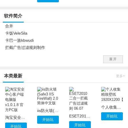
软件简介
合并
卡饭VeleSila
卡巴一族kbwudi
拦截广告过滤规则制作
如有误阻挡请自行添加【白】名单。
展开
本类最新
更多+
个人收集精致壁纸 1920X1200【20P】
iis防火墙(Safe3 IIS FireWall) 2.0简体中文版
ESET2010 二合一拦截广告过滤规则 06.07
开始玩
淘宝安全中心客户端电脑版 v1.0.1.8 官方PC版
开始玩
开始玩
开始玩