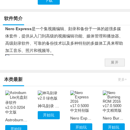
下载
软件简介
Nero Express
是一个集视频编辑、刻录和备份于一体的超强多媒
体套件，提供从入门到高级的视频编辑功能、媒体管理和播放器、
高级刻录软件、可靠的备份技术以及多种特别的多媒体工具来帮助
加工音乐、照片和视频等。
展开
特别版特点：
1、基于官方版本制作。
本类最新
更多+
2、精简升级程序和后台组件。
3、保留Nero Express。
4、保留多国语言。
5、安装完毕直接激活，无需补丁。
神马刻录 v2.0 绿色版
6、官方MSI直接修改，稳定兼容。
开始玩
Nero Express 2016 v17.0.5000 中文特别版
Nero Burning ROM 2016 v17.0.5000 中文精简版
Astroburn Lite光盘刻录软件 v2.0.0.0204 中文版
开始玩
开始玩
开始玩