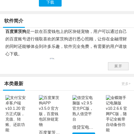
下载
软件简介
百度莱茨狗
是一款在百度钱包上的区块链宠物，用户可以通过自己
的百度账号进行领取喜欢的莱茨狗进行悉心照顾，让你在金融理财
的同时还能够体会到许多乐趣，软件完全免费，有需要的用户请放
心下载。
展开
莱茨狗特色：
为什么百度金融要推出宠物狗游戏?
本类最新
百度相关负责人回应称，百度金融区块链实验室数字狗仅在内部测
更多+
试阶段，是区块链技术应用领域的一次尝试。
众所周知，基于以太坊的养猫游戏CryptoKitties推出一天后便如病
毒版扩散，火热得造成了以太坊网络长时间、大范围的拥堵，当然
随之收获了一大批用户。
同样，如果“莱茨狗”能够借用人们对宠物的热情，也获得上述的市
借贷宝电脑版 v2.9.5 官方PC版，熟人借贷平台
场效果，那么直接受益的就不是每次交易的5微分手续费，而是百
百度莱茨狗APP v3.5.0 官方版，百度钱包区块链宠物