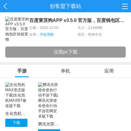
创客盟下载站
首页
百度莱茨狗APP v3.5.0 官方版，百度钱包区块链宠物
日期：2025-12-05
大小：13.66MB
网游
分类：
手机理财
语言：简体中文
单机
仅限pc下载
应用
资讯
手游
单机
应用
生化危机MAX变态版下载|生化危机MAXBT修改版下载
下载
腾讯光荣使命使命行动手游下载|腾讯光荣使命使命行动手游官网安卓版下载