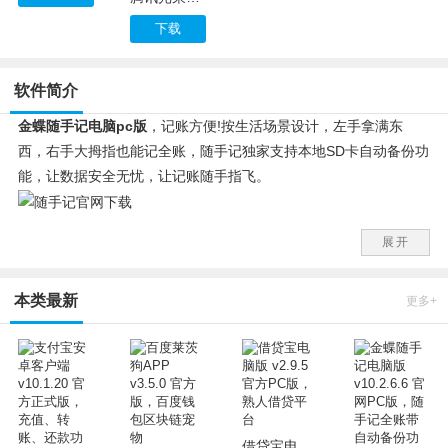
下载
软件简介
金蝶随手记电脑pc版
，记账方便!按生活场景设计，左手拿满东
西，右手大拇指也能记全账，随手记独家支持本地SD卡自动备份功
能，让数据安全无忧，让记账随手指飞。
构建云服务，让数据更有保障!
展开
如果担心手机掉了或者换手机，可跟金蝶理财网双向同步数据。
手机随手记，电脑看报表，更爽更清楚。
本类最新
金蝶随手记由国内软件领导厂商金蝶软件倾情研发之作，产品持续
更多+
更新质量有保证。
随手记 v10.1.9.5更新：
1.率先适配小米平板;
2.账本的成员也可以分享账本;
3.账本操作体验优化，当前账本也可以删除;
借贷宝电脑版 v2.9.5 官方PC版，熟人借贷平台