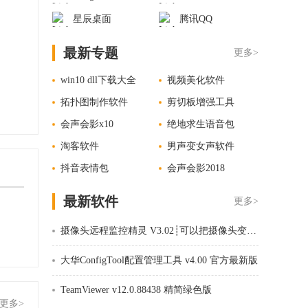
星辰桌面
腾讯QQ
最新专题
更多>
win10 dll下载大全
视频美化软件
拓扑图制作软件
剪切板增强工具
会声会影x10
绝地求生语音包
淘客软件
男声变女声软件
抖音表情包
会声会影2018
最新软件
更多>
摄像头远程监控精灵 V3.02┊可以把摄像头变成远程摄像头┊简体中文绿色免费版
大华ConfigTool配置管理工具 v4.00 官方最新版
TeamViewer v12.0.88438 精简绿色版
更多>