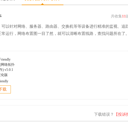
件
共收集
11
，可以针对网络、服务器、路由器、交换机等等设备进行精准的监视、追
正常运行，网络布置图一目了然，就可以清晰布置线路，查找问题所在了
iendly
er(网络拓扑
下载
 v5.0.1
汉化版
下载错误？
【投诉