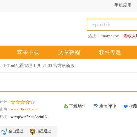
手机应用
|
热搜：
morphvox
游戏大
苹果下载
文章教程
软件专题
nfigTool配置管理工具 v4.00 官方最新版
评分：
下载地址
发表评论
收
官网：
www.ckm360.com
环境：
winxp/win7/win8/win10/
金山通过
瑞星通过