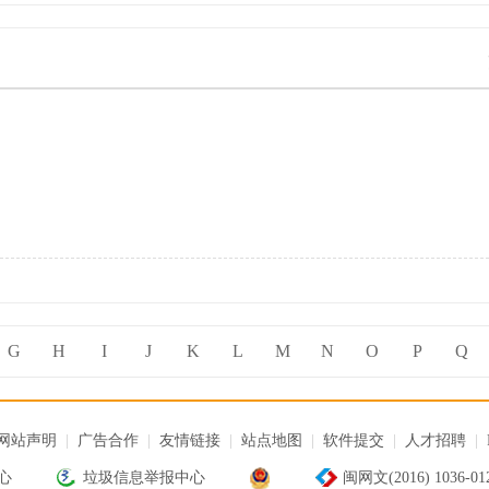
G
H
I
J
K
L
M
N
O
P
Q
网站声明
|
广告合作
|
友情链接
|
站点地图
|
软件提交
|
人才招聘
|
心
垃圾信息举报中心
闽网文(2016) 1036-0