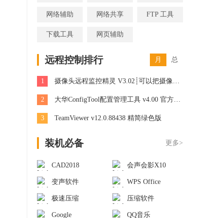
网络辅助
网络共享
FTP 工具
下载工具
网页辅助
远程控制排行
月
总
1
摄像头远程监控精灵 V3.02┊可以把摄像头变成远程摄像头┊简体中文绿色免费版
2
大华ConfigTool配置管理工具 v4.00 官方最新版
3
TeamViewer v12.0.88438 精简绿色版
装机必备
更多>
CAD2018
会声会影X10
变声软件
WPS Office
极速压缩
压缩软件
Google
QQ音乐