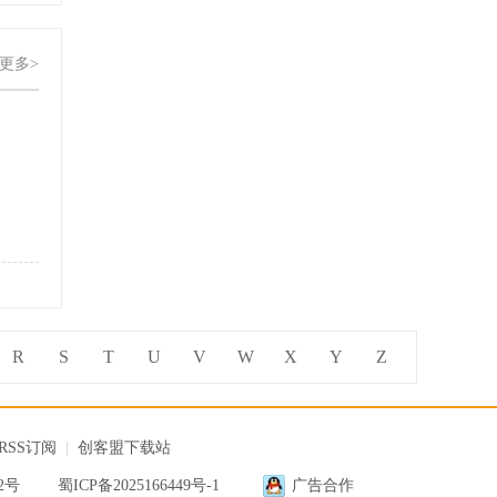
更多>
R
S
T
U
V
W
X
Y
Z
RSS订阅
|
创客盟下载站
12号
蜀ICP备2025166449号-1
广告合作