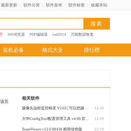
最新更新
|
软件分类
|
软件发布
|
软件标签
|
收藏本站
厅
360浏览器
PDF编辑器
cad2014
万能数据恢复
装机必备
格式大全
排行榜
相关软件
藏该页
摄像头远程监控精灵 V3.02┊可以把摄像头变成远程摄像头┊简体中文绿色免费版
12-10
大华ConfigTool配置管理工具 v4.00 官方最新版
12-10
TeamViewer v12.0.88438 精简绿色版
12-10