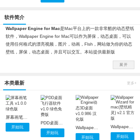
软件简介
Wallpaper Engine for Mac
是Mac平台上的一款非常酷的动态壁纸
软件，Wallpaper Engine for Mac可以作为屏保，动态桌面，可以
使用任何格式的漂亮视频，图片，动画，Flsh，网站做为你的动态
壁纸，屏保，动态桌面，并且可以交互。本站提供最新版
Wallpaper Engine for Mac下载。
展开
Wallpaper Engine for Mac软件特色
本类最新
Wallpaper Engine Mac版是可以交互的动态壁纸。只要你喜欢，你
更多+
可以把网络上可以找到的任何漂亮的你喜欢的资源或者你自己拍摄
制作的视频，动画，网页等来做为你设备的动态壁纸，屏保，动态
桌面。更可以让动态壁纸暂停，关闭和打开声音。Wallpaper
Engine Mac版占用资源少，运行流畅。内附十六个高清的视频免费
屏幕画笔工具 v1.0.0 绿色版
赠送，可以任意切换，包括星空，大自然，风景，雪花，鲜花，蓝
PDD桌面飞行器软件 v1.0 绿色免费版
Wallpaper Wizard for mac(壁纸精灵) v2.1 官方版
开始玩
Wallpaper Engine动态3D桌面 v1.0.986 汉化版
天白云，海浪，鱼池，月亮夜空，火，水，电流，海滩，海港等精
开始玩
开始玩
开始玩
美的高清视频可以任意设为动态壁纸和屏保。