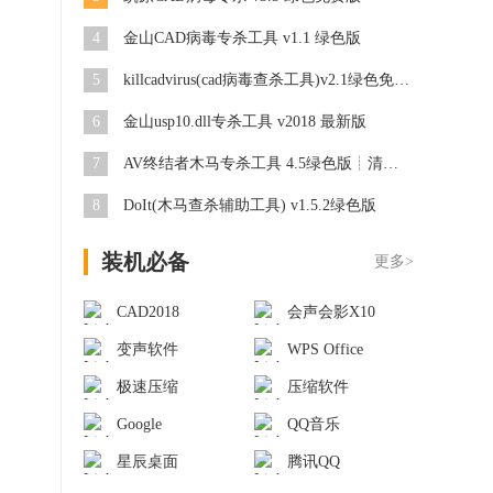
4
金山CAD病毒专杀工具 v1.1 绿色版
5
killcadvirus(cad病毒查杀工具)v2.1绿色免费版
6
金山usp10.dll专杀工具 v2018 最新版
7
AV终结者木马专杀工具 4.5绿色版┊清除AV终结者、修复Autorun.inf
8
DoIt(木马查杀辅助工具) v1.5.2绿色版
装机必备
更多>
CAD2018
会声会影X10
变声软件
WPS Office
极速压缩
压缩软件
Google
QQ音乐
星辰桌面
腾讯QQ