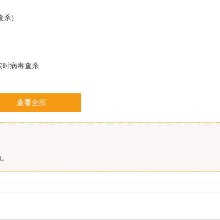
查杀)
实时病毒查杀
查看全部
作文件目录
取消选择即可。
功。