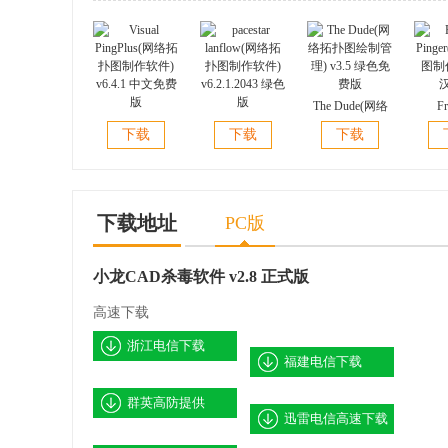
The Dude(网络
Fr
Visual
pacestar
拓扑图绘制管
Ping
下载
下载
下载
PingPlus(网络拓
lanflow(网络拓
理) v3.5 绿色免
图制作)
扑图制作软件)
扑图制作软件)
费版
v6.4.1 中文免费
v6.2.1.2043 绿色
版
版
下载地址
PC版
小龙CAD杀毒软件 v2.8 正式版
高速下载
浙江电信下载
福建电信下载
群英高防提供
迅雷电信高速下载