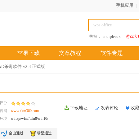
手机应用
|
热搜：
morphvox
游戏大
苹果下载
文章教程
软件专题
AD杀毒软件 v2.8 正式版
评分：
下载地址
发表评论
收
官网：
www.ckm360.com
环境：
winxp/win7/win8/win10/
金山通过
瑞星通过