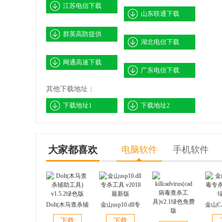
江苏电信下载
山东联通下载
群英高防提供
湖北电信下载
网通高速下载
广东电信下载
其他下载地址：
下载地址1
下载地址2
大家都喜欢
电脑软件
手机软件
DoIt(木马查杀辅
金山usp10.dll专
金山C
助工具) v1.5.2绿
杀工具 v2018 最
杀工具
下载
下载
killcadvirus(cad