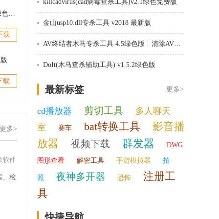
killcadvirus(cad病毒查杀工具)v2.1绿色免费版
killcadvirus(cad病毒查杀工具)v2.1绿色免费版
金山usp10.dll专杀工具 v2018 最新版
下载
AV终结者木马专杀工具 4.5绿色版┊清除AV终结者、修复Autorun.inf
色版
DoIt(木马查杀辅助工具) v1.5.2绿色版
下载
最新标签
更多>
剪切工具
cd播放器
多人聊天
bat转换工具
影音播
室
赛车
更多>
放器
群发器
视频下载
DWG
款软件
图形查看
解密工具
手游模拟器
拍
注册工
夜神多开器
踪、检
照
恐怖
。
具
快捷导航