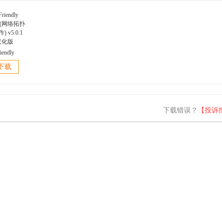
iendly
er(网络拓扑
下载
 v5.0.1
汉化版
下载错误？
【投诉