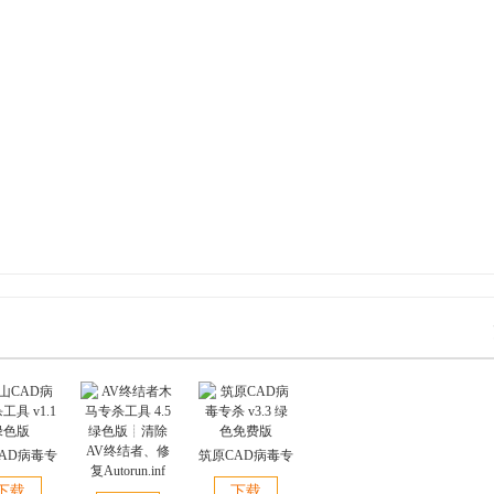
AD病毒专
筑原CAD病毒专
 v1.1 绿
杀 v3.3 绿色免
下载
下载