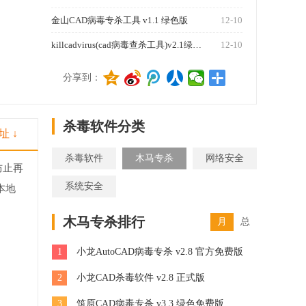
金山CAD病毒专杀工具 v1.1 绿色版
12-10
killcadvirus(cad病毒查杀工具)v2.1绿色免费版
12-10
1270
分享到：
杀毒软件分类
址 ↓
杀毒软件
木马专杀
网络安全
防止再
系统安全
本地
木马专杀排行
月
总
1
小龙AutoCAD病毒专杀 v2.8 官方免费版
2
小龙CAD杀毒软件 v2.8 正式版
3
筑原CAD病毒专杀 v3.3 绿色免费版