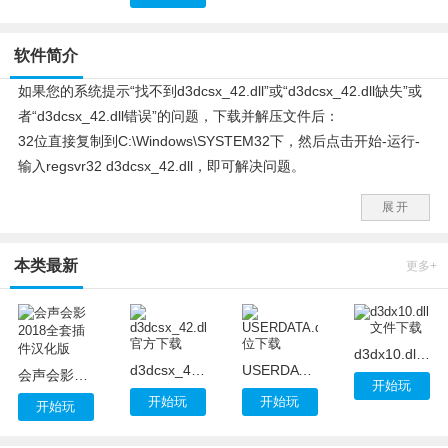
软件简介
如果您的系统提示“找不到d3dcsx_42.dll”或“d3dcsx_42.dll缺失”或
者“d3dcsx_42.dll错误”的问题，下载并解压文件后：
32位直接复制到C:\Windows\SYSTEM32下，然后点击开始-运行-
输入regsvr32 d3dcsx_42.dll，即可解决问题。
64位复制文件到c:\Windows\SysWOW64，开始-程序-附件-命令提
展开
示符，右键点击，管理员身份运行。键入：regsvr32
c:\Windows\SysWOW64\d3dcsx_42.dll即可。
本类最新
如果上述方法无法解决问题，也可尝试安装：Directx 9.0C
更多+
d3dx10.dll文件下载
d3dcsx_42.dll官方下载
USERDATA.dll_64位下载
会声会影2018全套插件汉化版
开始玩
开始玩
开始玩
开始玩