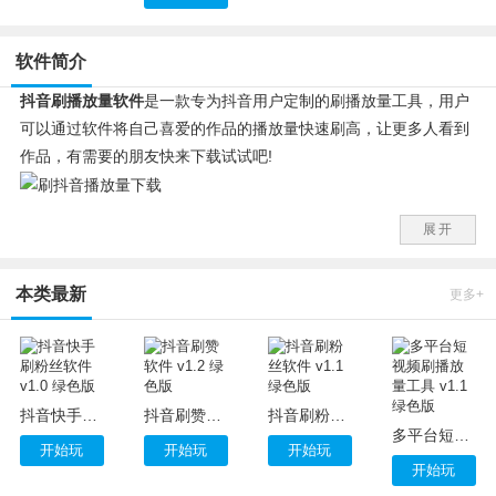
软件简介
抖音刷播放量软件
是一款专为抖音用户定制的刷播放量工具，用户
可以通过软件将自己喜爱的作品的播放量快速刷高，让更多人看到
作品，有需要的朋友快来下载试试吧!
抖音短视频怎么刷作品播放量
展开
要刷赞或是播放量，前提是要保证你的视频质量过得去，不然很明
显会看出来是刷的，而且容易被官方发现。
本类最新
播放量、粉丝、点赞、评论，可以去66闲号
更多+
短视频刷播放量工具使用说明：
短视频刷播放量工具，目前支持平台：抖音、火山、美拍这3个视
频平台，火山小视频平台不能看见播放量，但是实际上是有的，美
拍视频不支持大量刷播放量，大量刷需要用IP地址。
抖音快手刷粉丝软件 v1.0 绿色版
抖音刷赞软件 v1.2 绿色版
抖音刷粉丝软件 v1.1 绿色版
什么是抖音短视频：
多平台短视频刷播放量工具 v1.1 绿色版
开始玩
开始玩
开始玩
抖音是一款音乐创意短视频社交软件，是一个专注年轻人的15秒音
开始玩
乐短视频社区。用户可以通过这款软件选择歌曲，拍摄15秒的音乐