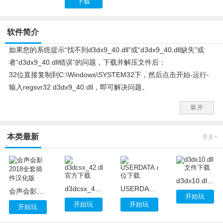
下载
软件简介
如果您的系统提示“找不到d3dx9_40.dll”或“d3dx9_40.dll缺失”或
者“d3dx9_40.dll错误”的问题，下载并解压文件后：
32位直接复制到C:\Windows\SYSTEM32下，然后点击开始-运行-
输入regsvr32 d3dx9_40.dll，即可解决问题。
64位复制文件到c:\Windows\SysWOW64，开始-程序-附件-命令提
展开
示符，右键点击，管理员身份运行。键入：regsvr32
c:\Windows\SysWOW64\d3dx9_40.dll即可。
本类最新
更多+
d3dx10.dll文件下载
d3dcsx_42.dll官方下载
USERDATA.dll_64位下载
会声会影2018全套插件汉化版
开始玩
开始玩
开始玩
开始玩