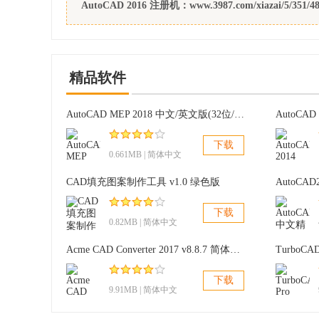
AutoCAD 2016 注册机：www.3987.com/xiazai/5/351/48
你有 2 个选择 :
- a) 禁用网卡，拉网线出或防火墙阻止(这只是禁
精品软件
只需点击关闭，再次点击激活
AutoCAD MEP 2018 中文/英文版(32位/64位)
AutoCAD
或者
下载
0.661MB | 简体中文
- b) 点击激活，它会做一个网上办理登机手续
CAD填充图案制作工具 v1.0 绿色版
选择选项 a 或 b。
下载
0.82MB | 简体中文
6. 选择我有一个 Autodesk 激活码
Acme CAD Converter 2017 v8.8.7 简体中文版
TurboCA
7.一旦出现激活屏幕:
下载
9.91MB | 简体中文
开始使用
XFORCE Keygen
32 位版本或者 64