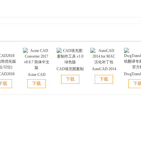
CAD填充图案制
AutoCAD 2014
CAD2018
DwgTransl
Acme CAD
作工具 v1.0 绿
for MAC 汉化补
下载
下载
精简优化版
纸翻译专
Converter 2017
色版
丁包
下载
下载
下
位/32位)
v2.5 
v8.8.7 简体中文
版