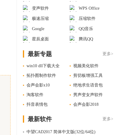
变声软件
WPS Office
极速压缩
压缩软件
Google
QQ音乐
星辰桌面
腾讯QQ
最新专题
更多>
win10 dll下载大全
视频美化软件
拓扑图制作软件
剪切板增强工具
会声会影x10
绝地求生语音包
淘客软件
男声变女声软件
抖音表情包
会声会影2018
最新软件
更多>
中望CAD2017 简体中文版(32位/64位)