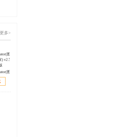
更多>
ator(图
家)
载
官方版