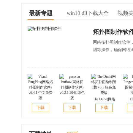
8.点击注册机上的补丁按钮(你应该看到成功补丁)
最新专题
win10 dll下载大全
视频
9.复制请求代码到注册机并按生成
拓扑图制作软
10.现在回到复制激活码到激活屏幕，然后单击下一步
网络拓扑图制作软件
测等操作，确保网络
The Dude(网络
Fr
Visual
pacestar
拓扑图绘制管
Ping
下载
下载
下载
PingPlus(网络拓
lanflow(网络拓
理) v3.5 绿色免
图制作)
扑图制作软件)
扑图制作软件)
费版
v6.4.1 中文免费
v6.2.1.2043 绿色
版
版