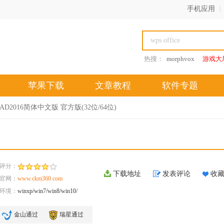
手机应用
|
热搜：
morphvox
游戏大
苹果下载
文章教程
软件专题
oCAD2016简体中文版 官方版(32位/64位)
评分：
下载地址
发表评论
收
官网：
www.ckm360.com
环境：
winxp/win7/win8/win10/
金山通过
瑞星通过