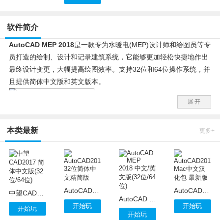
软件简介
AutoCAD MEP 2018
是一款专为水暖电(MEP)设计师和绘图员等专
员打造的绘制、设计和记录建筑系统，它能够更加轻松快捷地作出
最终设计变更，大幅提高绘图效率。支持32位和64位操作系统，并
且提供简体中文版和英文版本。
展开
AutoCAD MEP 2018
能够自动执行繁琐的绘图任务，帮助设计师
和绘图员更快地创建更加精确的施工文档。借助该软件可靠且应用
本类最新
更多+
广泛的DWG文件格式，可以更加轻松地与建筑师、结构工程师和承
包商进行共享、协作和协调。
AutoCAD2018 32位简体中文精简版
AutoCAD2017 Mac中文汉化包 最新版
中望CAD2017 简体中文版(32位/64位)
AutoCAD MEP 2018 中文/英文版(32位/64位)
开始玩
开始玩
开始玩
开始玩