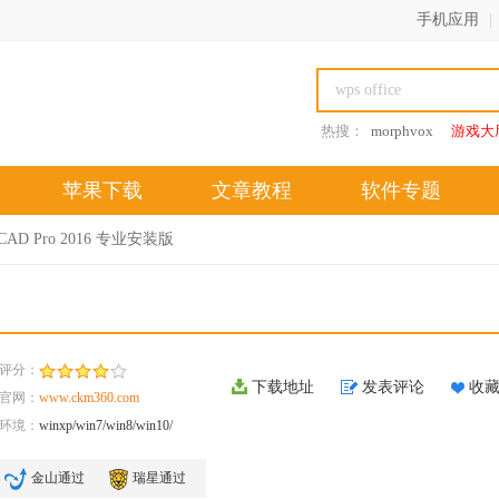
手机应用
|
热搜：
morphvox
游戏大
苹果下载
文章教程
软件专题
oCAD Pro 2016 专业安装版
评分：
下载地址
发表评论
收
官网：
www.ckm360.com
环境：
winxp/win7/win8/win10/
金山通过
瑞星通过