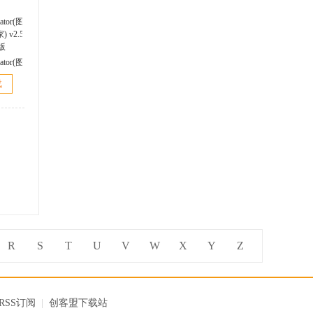
ator(图
家)
载
官方版
R
S
T
U
V
W
X
Y
Z
RSS订阅
|
创客盟下载站