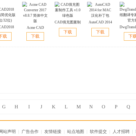
CAD填充图案制
AutoCAD 2014
CAD2018
DwgTransl
Acme CAD
作工具 v1.0 绿
for MAC 汉化补
下载
下载
精简优化版
纸翻译专
Converter 2017
色版
丁包
下载
下载
下
位/32位)
v2.5 
v8.8.7 简体中文
版
G
H
I
J
K
L
M
N
O
P
Q
网站声明
|
广告合作
|
友情链接
|
站点地图
|
软件提交
|
人才招聘
|