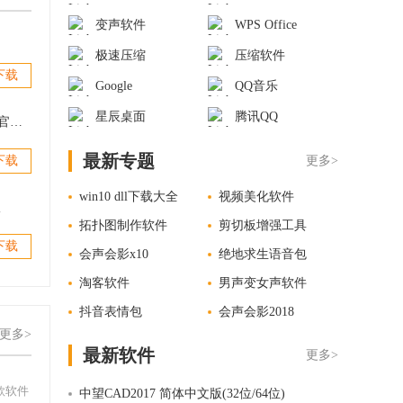
变声软件
WPS Office
极速压缩
压缩软件
下载
Google
QQ音乐
星辰桌面
腾讯QQ
DwgTranslator(图纸翻译专家) v2.5 官方版
最新专题
下载
更多>
win10 dll下载大全
视频美化软件
版
拓扑图制作软件
剪切板增强工具
下载
会声会影x10
绝地求生语音包
淘客软件
男声变女声软件
抖音表情包
会声会影2018
更多>
最新软件
更多>
款软件
中望CAD2017 简体中文版(32位/64位)