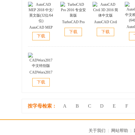
TurboCAD Pro
AutoCAD Civil
Auto
AutoCAD MEP
2016 专业安装
3D 2016 简体中
下载
下载
中文
2018 中文/英文
版
文版
下载
(64
版(32位/64位)
CADWorx2017
中文特别版
下载
按字母检索：
A
B
C
D
E
F
关于我们
|
网站帮助
|