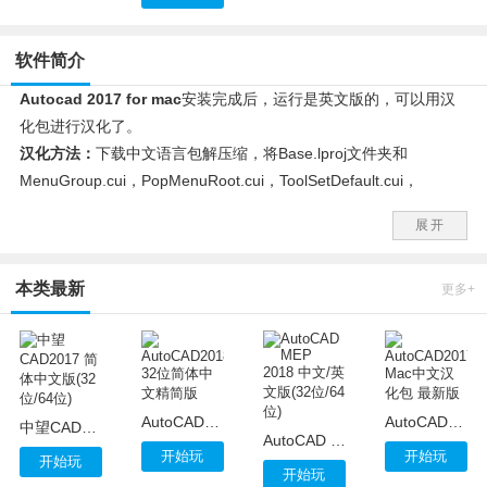
软件简介
Autocad 2017 for mac
安装完成后，运行是英文版的，可以用汉
化包进行汉化了。
汉化方法：
下载中文语言包解压缩，将Base.lproj文件夹和
MenuGroup.cui，PopMenuRoot.cui，ToolSetDefault.cui，
Workspace.cui 四个文件放到 /Applications/Autodesk/AutoCAD
展开
2017/右键“AutoCAD 2017.app”显示包内容/Contents/Resources
目录下替换原文件，最后打开 AutoCAD 2017, 在AutoCAD 下面选
本类最新
择 Reset AutoCAD就可以看到汉化效果了。
更多+
注意：目前汉化还不完整但已不影响使用。
AutoCAD2018 32位简体中文精简版
AutoCAD2017 Mac中文汉化包 最新版
中望CAD2017 简体中文版(32位/64位)
AutoCAD MEP 2018 中文/英文版(32位/64位)
开始玩
开始玩
开始玩
开始玩