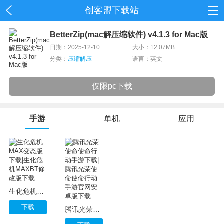
创客盟下载站
首页
BetterZip(mac解压缩软件) v4.1.3 for Mac版
日期：2025-12-10
大小：12.07MB
网游
分类：
压缩解压
语言：英文
单机
仅限pc下载
应用
手游
单机
应用
资讯
生化危机MAX变态版下载|生化危机MAXBT修改版下载
下载
腾讯光荣使命使命行动手游下载|腾讯光荣使命使命行动手游官网安卓版下载