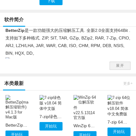
下载
软件简介
BetterZip
是一款功能强大的压缩解压工具. 全新2.0全面支持64Bit .
支持如下多种格式. ZIP, SIT, TAR, GZip, BZip2, RAR, 7-Zip, CPIO,
ARJ, LZH/LHA, JAR, WAR, CAB, ISO, CHM, RPM, DEB, NSIS,
BIN, HQX, DD。
展开
更新内容如下：
1.新增RAR格式的支持。
本类最新
2.Bug修复
更多+
3.在OS X 10.9 Mavericks恢复TAR兼容性。
4.现在完全支持压缩和解压文件扩展的文件属性( xattrs ) 。
5.对存储空密码的
密码管理器
中添加了保障。
6.CPGZ档案馆再次正确处理。
7-zip绿色版 v18.04 简体中文版
7.在某些情况下，在主菜单中，不会显示正确的语言(或仅部分) 。
7-zip 64位解压软件 v18.04 简体中文免费版
BetterZip(mac解压缩软件) v4.1.3 for Mac版
WinZip 64位解压软件 v22.5.13114 官方版
开始玩
8.从旧版本升级后，防止一个非常罕见的崩溃。
开始玩
开始玩
开始玩