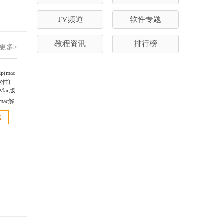
TV频道
软件专题
教程资讯
排行榜
更多>
p(mac解
4.1.3
载
ac版