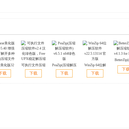
BetterZi
ar美化版32
可执行文件压缩
PeaZip(压缩解压
WinZip 64位解
压缩软件) v
下
5.40 增强
软件v2.4 汉化绿
缩软件) v6.5.1
压软件
for M
下载
下载
下载
下载
可解开多种
色版，Free UPX
x64绿色版
v22.5.13114 官
的压缩文件
稳定解压缩
方版