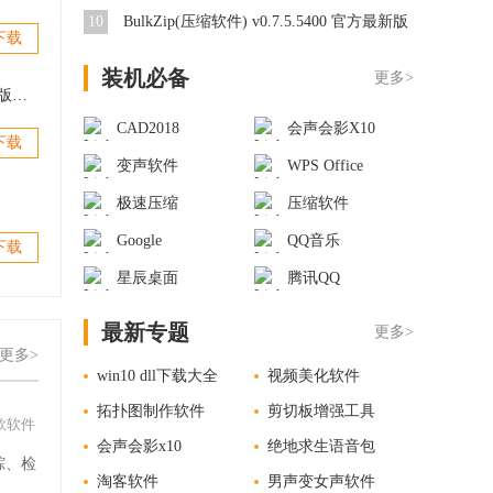
10
BulkZip(压缩软件) v0.7.5.5400 官方最新版
下载
装机必备
更多>
好压软件官方下载 v5.9.4 最新免费版，2345好压HaoZip软件
CAD2018
会声会影X10
下载
变声软件
WPS Office
极速压缩
压缩软件
Google
QQ音乐
下载
星辰桌面
腾讯QQ
最新专题
更多>
更多>
win10 dll下载大全
视频美化软件
拓扑图制作软件
剪切板增强工具
款软件
会声会影x10
绝地求生语音包
踪、检
淘客软件
男声变女声软件
。