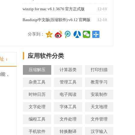
winzip for mac v6.1.3676 官方正式版
12-10
Bandizip中文版(压缩软件) v6.12 官网版
12-10
4
分享到：
应用软件分类
址 ↓
压缩解压
计算器类
打印扫描
功能，
杂类工具
管理工具
教育学习
时钟日历
电子阅读
安装制作
文字处理
字体工具
天文地理
编程工具
文件处理
文件管理
手机软件
转换翻译
汉字输入