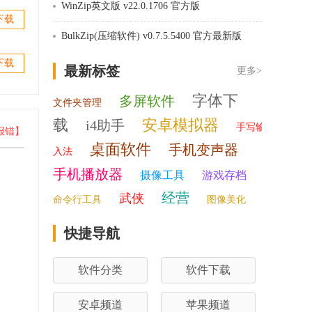
WinZip英文版 v22.0.1706 官方版
下载
BulkZip(压缩软件) v0.7.5.5400 官方最新版
下载
最新标签
更多>
字体下
多屏软件
文件夹管理
载
安卓模拟器
i4助手
手写输
报错】
桌面软件
手机变声器
入法
手机播放器
摄像工具
游戏存档
经营
武侠
命令行工具
图像美化
快捷导航
软件分类
软件下载
安卓频道
苹果频道