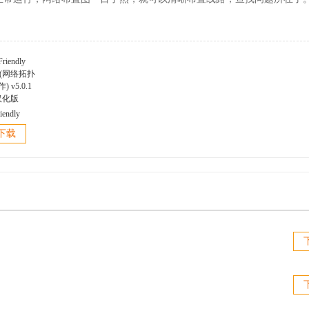
iendly
er(网络拓扑
下载
 v5.0.1
汉化版