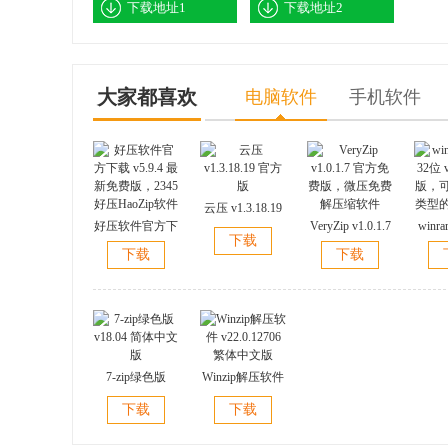
下载地址1
下载地址2
大家都喜欢
电脑软件
手机软件
云压 v1.3.18.19
好压软件官方下
官方版
VeryZip v1.0.1.7
winr
下载
载 v5.9.4 最新免
官方免费版，微
位 v
下载
下载
费版，2345好压
压免费解压缩软
版，
HaoZip软件
件
类型
7-zip绿色版
Winzip解压软件
v18.04 简体中文
v22.0.12706 繁
下载
下载
版
体中文版