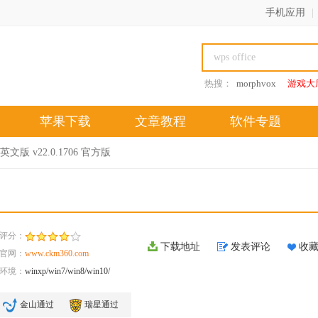
手机应用
|
热搜：
morphvox
游戏大
苹果下载
文章教程
软件专题
p英文版 v22.0.1706 官方版
评分：
下载地址
发表评论
收
官网：
www.ckm360.com
环境：
winxp/win7/win8/win10/
金山通过
瑞星通过