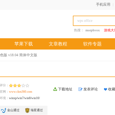
手机应用
|
热搜：
morphvox
游戏大
苹果下载
文章教程
软件专题
p绿色版 v18.04 简体中文版
评分：
下载地址
发表评论
收
官网：
www.ckm360.com
环境：
winxp/win7/win8/win10/
金山通过
瑞星通过