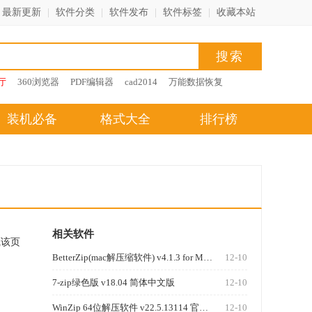
最新更新
|
软件分类
|
软件发布
|
软件标签
|
收藏本站
厅
360浏览器
PDF编辑器
cad2014
万能数据恢复
装机必备
格式大全
排行榜
相关软件
藏该页
BetterZip(mac解压缩软件) v4.1.3 for Mac版
12-10
7-zip绿色版 v18.04 简体中文版
12-10
WinZip 64位解压软件 v22.5.13114 官方版
12-10