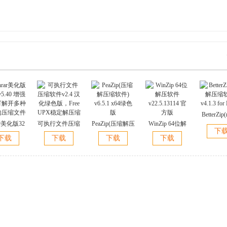
BetterZi
ar美化版32
可执行文件压缩
PeaZip(压缩解压
WinZip 64位解
压缩软件) v
下
5.40 增强
软件v2.4 汉化绿
缩软件) v6.5.1
压软件
for M
下载
下载
下载
下载
可解开多种
色版，Free UPX
x64绿色版
v22.5.13114 官
的压缩文件
稳定解压缩
方版