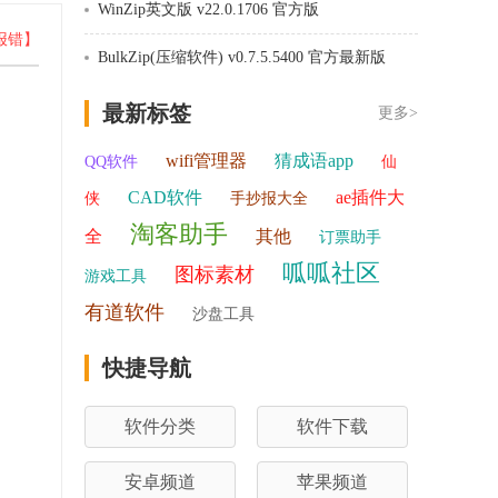
WinZip英文版 v22.0.1706 官方版
报错】
BulkZip(压缩软件) v0.7.5.5400 官方最新版
最新标签
更多>
wifi管理器
猜成语app
QQ软件
仙
CAD软件
ae插件大
侠
手抄报大全
淘客助手
全
其他
订票助手
呱呱社区
图标素材
游戏工具
有道软件
沙盘工具
快捷导航
软件分类
软件下载
安卓频道
苹果频道