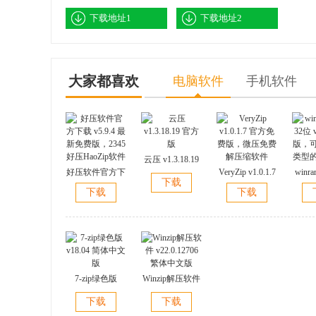
下载地址1
下载地址2
大家都喜欢
电脑软件
手机软件
云压 v1.3.18.19
好压软件官方下
官方版
VeryZip v1.0.1.7
winr
下载
载 v5.9.4 最新免
官方免费版，微
位 v
下载
下载
费版，2345好压
压免费解压缩软
版，
HaoZip软件
件
类型
7-zip绿色版
Winzip解压软件
v18.04 简体中文
v22.0.12706 繁
下载
下载
版
体中文版