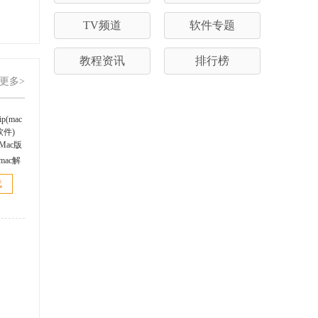
TV频道
软件专题
教程资讯
排行榜
更多>
p(mac解
4.1.3
载
ac版