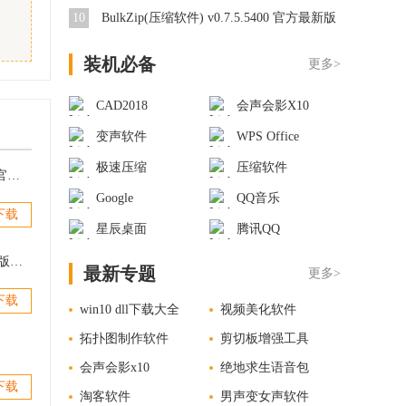
10
BulkZip(压缩软件) v0.7.5.5400 官方最新版
装机必备
更多>
CAD2018
会声会影X10
变声软件
WPS Office
极速压缩
压缩软件
WinZip 64位解压软件 v22.5.13114 官方版
Google
QQ音乐
下载
星辰桌面
腾讯QQ
好压软件官方下载 v5.9.4 最新免费版，2345好压HaoZip软件
最新专题
更多>
下载
win10 dll下载大全
视频美化软件
拓扑图制作软件
剪切板增强工具
会声会影x10
绝地求生语音包
下载
淘客软件
男声变女声软件