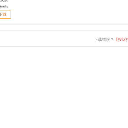
iendly
er(网络拓扑
下载
 v5.0.1
汉化版
下载错误？
【投诉