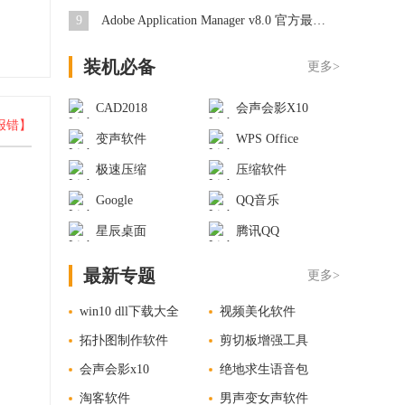
9
Adobe Application Manager v8.0 官方最新版
装机必备
更多>
CAD2018
会声会影X10
报错】
变声软件
WPS Office
极速压缩
压缩软件
Google
QQ音乐
星辰桌面
腾讯QQ
最新专题
更多>
win10 dll下载大全
视频美化软件
拓扑图制作软件
剪切板增强工具
会声会影x10
绝地求生语音包
淘客软件
男声变女声软件