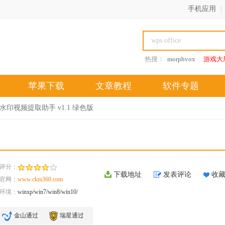
手机应用
|
热搜：
morphvox
游戏大
苹果下载
文章教程
软件专题
水印视频提取助手 v1.1 绿色版
评分：
下载地址
发表评论
收
官网：
www.ckm360.com
环境：
winxp/win7/win8/win10/
金山通过
瑞星通过