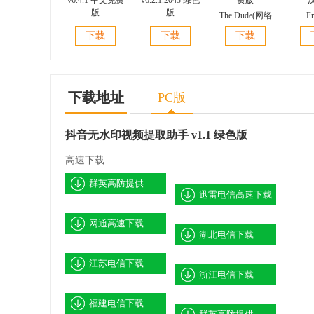
The Dude(网络
Fr
Visual
pacestar
拓扑图绘制管
Ping
下载
下载
下载
PingPlus(网络拓
lanflow(网络拓
理) v3.5 绿色免
图制作)
扑图制作软件)
扑图制作软件)
费版
v6.4.1 中文免费
v6.2.1.2043 绿色
版
版
下载地址
PC版
抖音无水印视频提取助手 v1.1 绿色版
高速下载
群英高防提供
迅雷电信高速下载
网通高速下载
湖北电信下载
江苏电信下载
浙江电信下载
福建电信下载